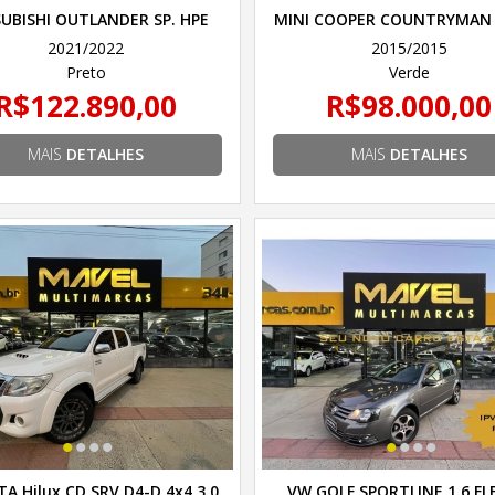
UBISHI OUTLANDER SP. HPE
MINI COOPER COUNTRYMAN 
BL.ED 4x2 2.0 Flex Aut
16V AUT.6
2021/2022
2015/2015
Preto
Verde
R$122.890,00
R$98.000,00
MAIS
DETALHES
MAIS
DETALHES
•
•
•
•
•
•
•
•
A Hilux CD SRV D4-D 4x4 3.0
VW GOLF SPORTLINE 1.6 FL