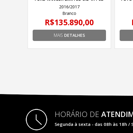
DIESEL AUT.6
2016/2017
Branco
R$135.890,00
MAIS
DETALHES
HORÁRIO DE
ATENDI
Segunda à sexta - das 08h às 18h / 