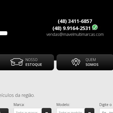
(48) 3411-6857
(48) 9.9164-2531
vendas@mavelmultimarcas.com
NOSSO
QUEM
ESTOQUE
SOMOS
ículos da região.
Marca:
Modelo:
Digite o
Todas as marcas
Todos os modelos