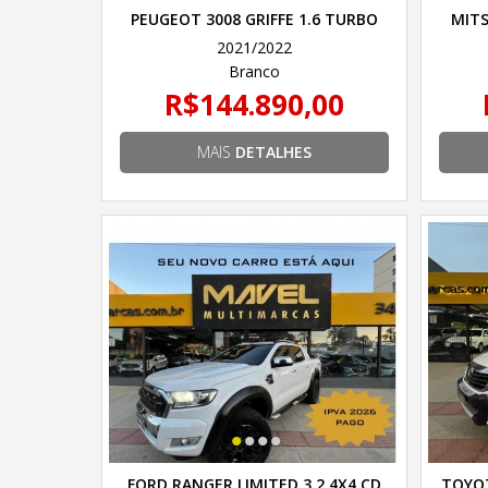
PEUGEOT 3008 GRIFFE 1.6 TURBO
MITS
16V 5P AUT.6
2021/2022
Branco
R$144.890,00
MAIS
DETALHES
•
•
•
•
FORD RANGER LIMITED 3.2 4X4 CD
TOYOT