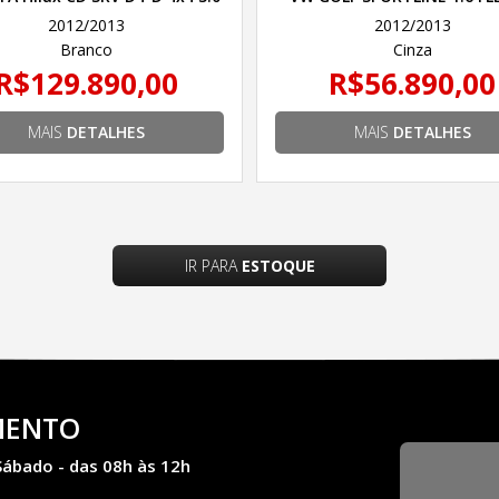
TDI Diesel Aut.
2012/2013
2012/2013
Branco
Cinza
R$129.890,00
R$56.890,00
MAIS
DETALHES
MAIS
DETALHES
IR PARA
ESTOQUE
MENTO
Sábado - das 08h às 12h