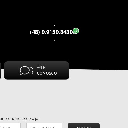
.
(48) 9.9159.8430
.
FALE
CONOSCO
 ano que você deseja: