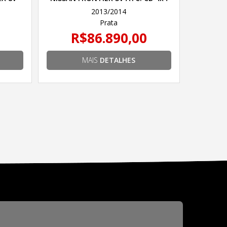
2.5 TB DIESEL MEC.6
2013/2014
Prata
R$86.890,00
MAIS
DETALHES