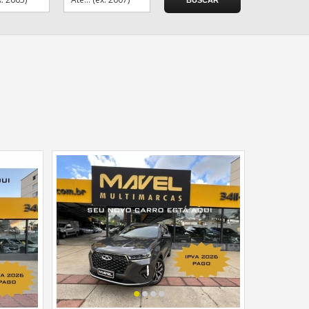
•
•
•
•