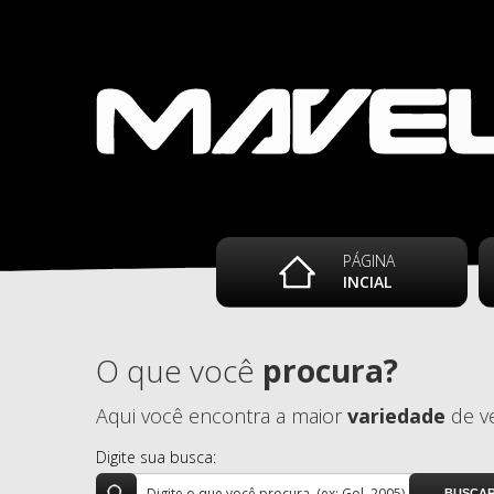
PÁGINA
INCIAL
O que você
procura?
Aqui você encontra a maior
variedade
de ve
Digite sua busca: