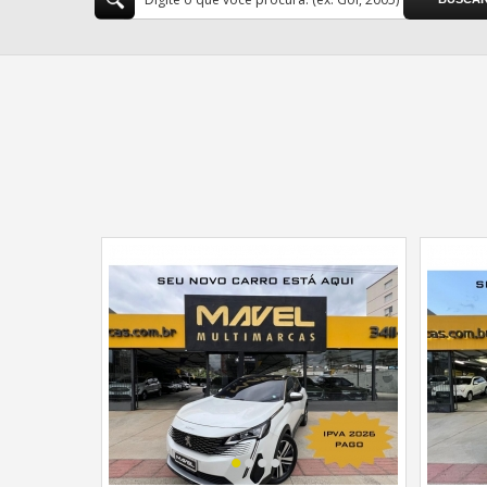
•
•
•
•