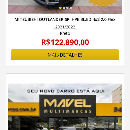
•
•
•
•
MITSUBISHI OUTLANDER SP. HPE BL.ED 4x2 2.0 Flex
Aut
2021/2022
Preto
R$122.890,00
MAIS
DETALHES