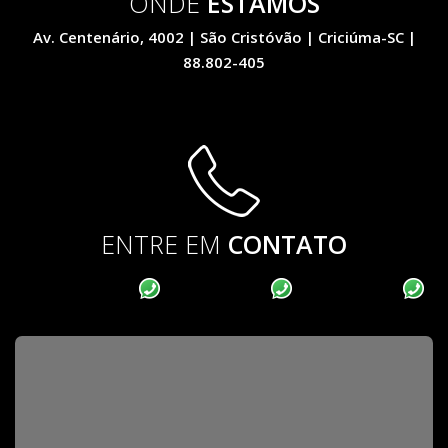
ONDE
ESTAMOS
Av. Centenário, 4002 | São Cristóvão | Criciúma-SC |
88.802-405
ENTRE EM
CONTATO
(48) 3411-6857
| 9.9164-2531
| 9.9159-8430